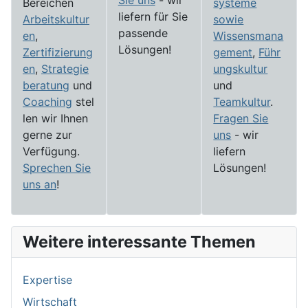
Sie uns
- wir
Bereichen
systeme
liefern für Sie
Arbeitskultur
sowie
passende
en
,
Wissensmana
Lösungen!
Zertifizierung
gement
,
Führ
en
,
Strategie
ungskultur
beratung
und
und
Coaching
stel
Teamkultur
.
len wir Ihnen
Fragen Sie
gerne zur
uns
- wir
Verfügung.
liefern
Sprechen Sie
Lösungen!
uns an
!
Weitere interessante Themen
Expertise
Wirtschaft