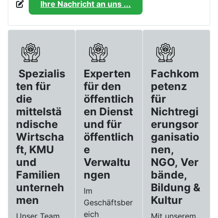
Ihre Nachricht an uns ...
Spezialis
Experten
Fachkom
ten für
für den
petenz
die
öffentlich
für
mittelstä
en Dienst
Nichtregi
ndische
und für
erungsor
Wirtscha
öffentlich
ganisatio
ft, KMU
e
nen,
und
Verwaltu
NGO, Ver
Familien
ngen
bände,
unterneh
Bildung &
Im
men
Kultur
Geschäftsber
eich
Unser Team
Mit unserem