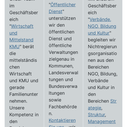
"
Öffentlicher
im
Geschäftsber
Dienst
"
Geschäftsber
eich
unterstützen
eich
"
Verbände,
wir den
"
Wirtschaft
NGO, Bildung
öffentlichen
und
und Kultur
"
Dienst und
Mittelstand
begleiten wir
öffentliche
KMU
" berät
Nichtregierun
Verwaltungen
die
gsorganisatio
zielgenau in
mittelständis
nen aus den
Kommunen,
chen
Bereichen
Landesverwal
Wirtschaft
NGO, Bildung,
tungen und
und KMU und
Verbände
Bundesverwa
gerade
und Kultur in
ltungen
Familienunter
den
sowie
nehmen.
Bereichen
Str
Fachbehörde
Unsere
ategie
,
n.
Kompetenz in
Struktur
,
Kontaktieren
den
Management